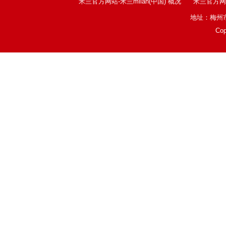
米兰官方网站-米兰milan(中国) 概况
米兰官方
地址：梅州市
Co