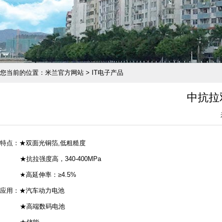
您当前的位置：米兰官方网站 > IT电子产品
中抗拉
特点：★双面光铜箔,低粗糙度
★抗拉强度高，340-400MPa
★高延伸率：≥4.5%
应用：★汽车动力电池
★高端数码电池