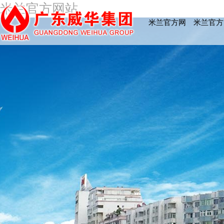
米兰官方网站
米兰官方网
米兰官方
站-米兰
站-米
milan(中国)
milan(中
米兰官方网站
概况