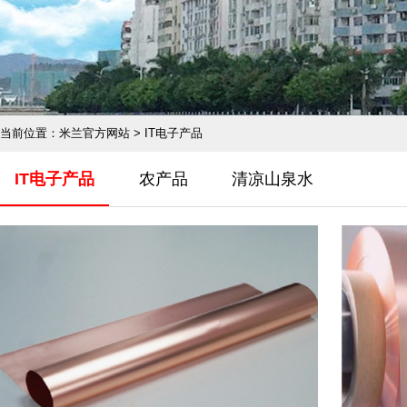
当前位置：米兰官方网站 > IT电子产品
IT电子产品
农产品
清凉山泉水