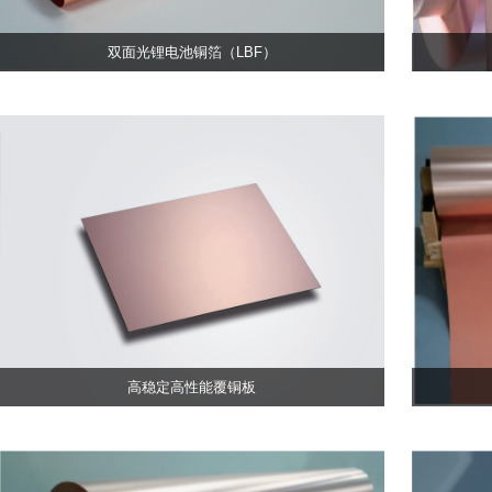
双面光锂电池铜箔（LBF）
高稳定高性能覆铜板